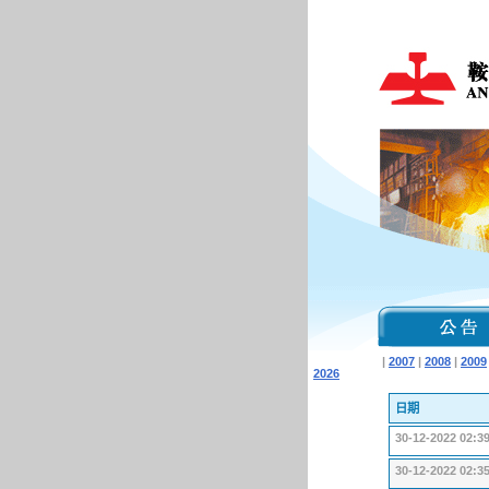
|
2007
|
2008
|
2009
2026
日期
30-12-2022 02:3
30-12-2022 02:3